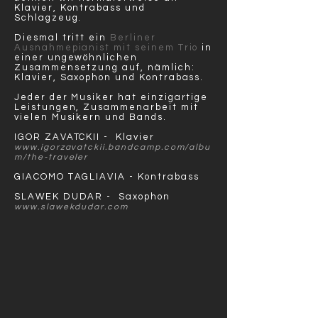
Klavier, Kontrabass und
Schlagzeug.
Diesmal tritt ein
Berliner
Ausnahmepianist mit seinem Trio
in
einer ungewöhnlichen
Zusammensetzung auf, nämlich:
Klavier, Saxophon und Kontrabass.
Jeder der Musiker hat einzigartige
Leistungen, Zusammenarbeit mit
vielen Musikern und Bands.
IGOR ZAVATCKII - Klavier
www.igorzavatckii.bandcamp.com/albu
m/the-t
raveler
GIACOMO TAGLIAVIA - Kontrabass
SLAWEK DUDAR - Saxophon
www.slawekdudar.com