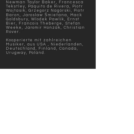
Newman Taylor Baker, Francesca
Tekstley, Paquito de Rivera, Piotr
Wojtasik, Grzegorz Nagórski, Piotr
Baron, Jaroslaw Śmietana, Mack
Goldsbury, Wlodek Pawlik, Ernst
Bier, Francois Theberge, Stefan
Weeke, Jaromir Honzak, Christian
Rover.
Kooperierte mit zahlreichen
Musiker, aus USA , Niederlanden,
Deutschland, Finland, Canada,
Urugway, Poland
.
Tickets - Preisliste
Back to PROGRAMM