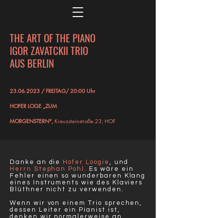
THE ART OF THE PIANO
IGOR ZAVATCKII TRIO
AUS BERLIN
23.06.2023 / FREITAG/ 20:00 Uhr
HOFER LOGE „ZUM
MORGENSTERN",
Kreuzsteinstraße.
23; HOF
Danke an die
Hofer Loogie
, und
Herrn Stephan Pohl.
Es wäre ein
Fehler einen so wunderbaren Klang
eines Instruments wie des Klaviers
Blüthner nicht zu verwenden.
Wenn wir von einem Trio sprechen,
dessen Leiter ein Pianist ist,
denken wir normalerweise an