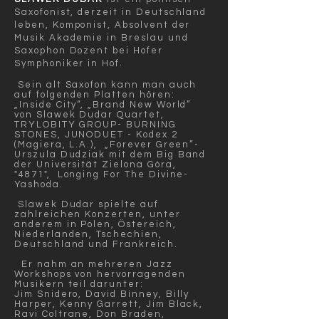
Saxofonist, derzeit in Deutschland
leben, Komponist, Absolvent der
Musik Akademie in Breslau und
Saxophon Dozent bei Hofer
Symphoniker in Hof.
Sein alt Saxofon kann man auch
auf folgenden Platten hören:
„Inside City“, „Brand New World”
von Slawek Dudar Quartet,
TRYLOBITY GROUP- BURNING
STONES, JUNODUET - Kodex 2
(Magiera, L.A.), „Forever Green”-
Urszula Dudziak mit dem Big Band
der Universität Zielona Góra,
"4871", Longing For The Divine-
Yashoda.
Slawek Dudar spielte auf
zahlreichen Konzerten, unter
anderem in Polen, Östereich,
Niederlanden, Tschechien,
Deutschland und Frankreich.
Er nahm an mehreren Jazz
Workshops von hervorragenden
Musikern teil darunter:
Jim Snidero, David Binney, Billy
Harper, Kenny Garrett, Jim Black,
Ravi Coltrane, Don Braden,