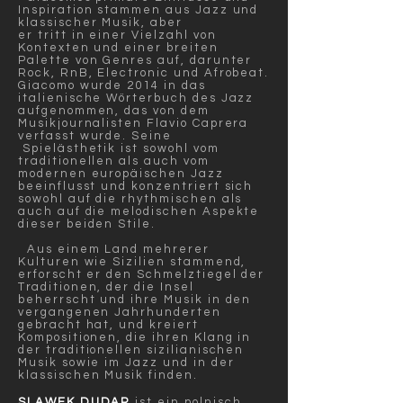
Inspiration stammen aus Jazz und
klassischer Musik, aber
er tritt in einer Vielzahl von
Kontexten und einer breiten
Palette von Genres auf, darunter
Rock, RnB, Electronic und Afrobeat.
Giacomo wurde 2014 in das
italienische Wörterbuch des Jazz
aufgenommen, das von dem
Musikjournalisten Flavio Caprera
verfasst wurde. Seine
Spielästhetik ist sowohl vom
traditionellen als auch vom
modernen europäischen Jazz
beeinflusst und konzentriert sich
sowohl auf die rhythmischen als
auch auf die melodischen Aspekte
dieser beiden Stile.
Aus einem Land mehrerer
Kulturen wie Sizilien stammend,
erforscht er den Schmelztiegel der
Traditionen, der die Insel
beherrscht und ihre Musik in den
vergangenen Jahrhunderten
gebracht hat, und kreiert
Kompositionen, die ihren Klang in
der traditionellen sizilianischen
Musik sowie im Jazz und in der
klassischen Musik finden.
SLAWEK DUDAR
ist ein polnisch