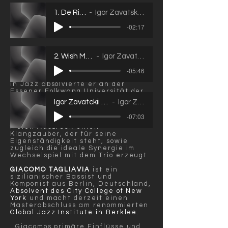
1. De Rien I
Igor Zavatskii Trio
-02:17
BIO:
2. Wish Me Well
Igor Zavatskii Trio
IGOR ZAVATCKII
studierte in Sankt
-05:46
Petersburg Klavier. Seinen Master
in Jazz absolvierte er an der
Essener Folkwang Universität der
Künste.
Igor Zavatckii - Forget the Poet
Igor Zavatskii Trio
2015 war er der Gewinner des
Steinway Preises. Sein Klavierspiel
-07:03
erschafft in seinem virtuosen,
freien Ausdruck einen
Klangzauber, der für seine
Eigenständigkeit steht, sowie
zugleich die ideale Synergie im
Wechselspiel mit dem Trio erzeugt.
GIACOMO TAGLIAVIA
ist ein
sizilianischer Bassist und
Komponist aus Berlin, Deutschland,
Absolvent des City College of New
York
und macht derzeit einen
Masterabschluss am renommierten
Global Jazz Institute in Berklee.
Giacomos primäre Einflüsse und